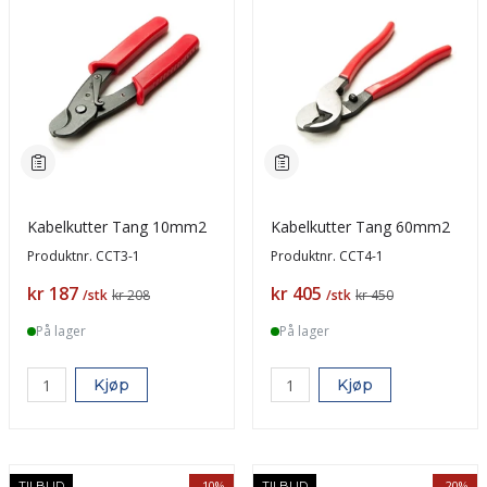
Kabelkutter Tang 10mm2
Kabelkutter Tang 60mm2
Produktnr.
CCT3-1
Produktnr.
CCT4-1
Pris
Pris
kr 187
kr 405
/stk
kr 208
/stk
kr 450
På lager
På lager
Kjøp
Kjøp
-10%
-20%
TILBUD
TILBUD