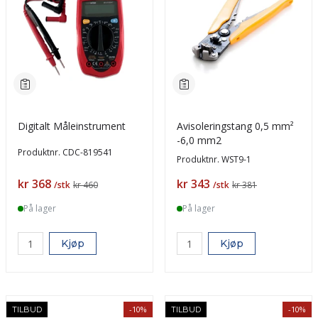
Digitalt Måleinstrument
Avisoleringstang 0,5 mm²
-6,0 mm2
Produktnr.
CDC-819541
Produktnr.
WST9-1
Pris
Pris
kr 368
kr 343
/stk
kr 460
/stk
kr 381
På lager
På lager
Kjøp
Kjøp
-10%
-10%
TILBUD
TILBUD