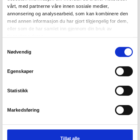
vårt, med partnerne våre innen sosiale medier,
annonsering og analysearbeid, som kan kombinere den
med annen informasjon du har gjort tilgjengelig for dem,
eller som de har samlet inn gjennom din bruk av
-18%
-10%
TILBUD
TILBUD
tjenestene deres.
Samtykkevalg
Nødvendig
Egenskaper
Statistikk
Mastervolt PC link,
Startkabelsett 50KV HD 5
Galvanisk isolert - kobling
Meter - PROFF
lader til PC
Markedsføring
Produktnr.
021730300
Produktnr.
1445001030
Pris
Pris
kr 2 895
kr 2 246
/stk
kr 3 530
/stk
kr 2 495
Bestillingsvare
På lager
Tillat alle