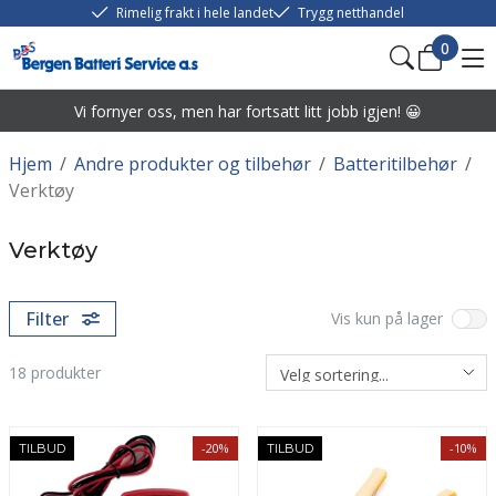
Rimelig frakt i hele landet
Trygg netthandel
0
Vi fornyer oss, men har fortsatt litt jobb igjen! 😀
Hjem
/
Andre produkter og tilbehør
/
Batteritilbehør
/
Verktøy
Verktøy
Filter
Vis kun på lager
18
produkter
-20%
-10%
TILBUD
TILBUD