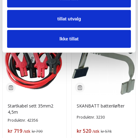
Kjøp
Kjøp
tillat utvalg
-10%
-10%
TILBUD
TILBUD
Ikke tillat
Startkabel sett 35mm2
SKANBATT batteriløfter
4,5m
Produktnr.
3230
Produktnr.
42356
Pris
Pris
kr 719
kr 520
/stk
kr 799
/stk
kr 578