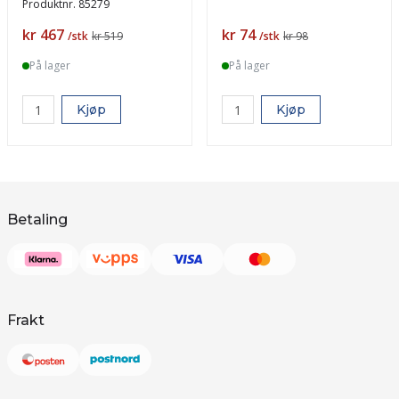
Produktnr.
85279
Pris
Pris
kr 467
kr 74
/stk
kr 519
/stk
kr 98
På lager
På lager
Kjøp
Kjøp
Betaling
Frakt