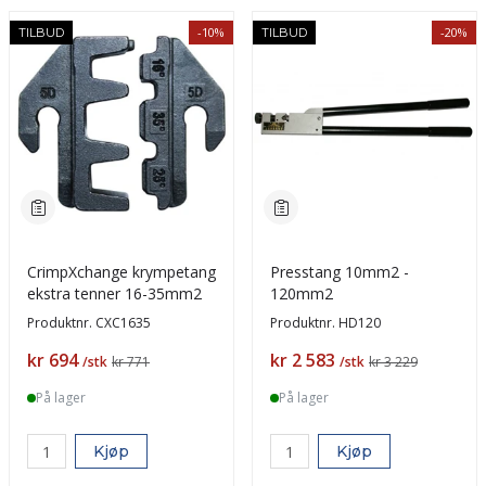
-10%
-20%
TILBUD
TILBUD
CrimpXchange krympetang
Presstang 10mm2 -
ekstra tenner 16-35mm2
120mm2
Produktnr.
CXC1635
Produktnr.
HD120
Pris
Pris
kr 694
kr 2 583
/stk
kr 771
/stk
kr 3 229
På lager
På lager
Kjøp
Kjøp