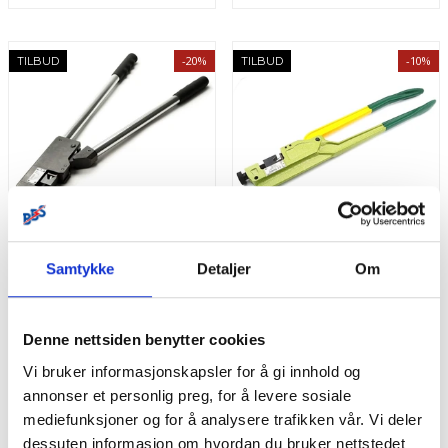
-20%
-10%
TILBUD
TILBUD
Samtykke
Detaljer
Om
Krympeverktøy 10,0 mm²
Krympeverktøy 10mm²
-125,0 mm² rørterminal -
-95mm² rørterminal
Proff
Produktnr.
TN79-1
Produktnr.
TN70-1
Denne nettsiden benytter cookies
Pris
Pris
kr 3 045
kr 2 802
/stk
kr 3 806
/stk
kr 3 114
Vi bruker informasjonskapsler for å gi innhold og
annonser et personlig preg, for å levere sosiale
På lager
Bestillingsvare
mediefunksjoner og for å analysere trafikken vår. Vi deler
dessuten informasjon om hvordan du bruker nettstedet
Kjøp
Kjøp