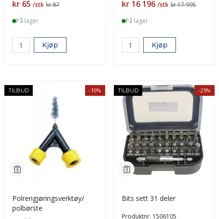
Pris
Pris
kr 65
kr 16 196
/stk
kr 87
/stk
kr 17 995
På lager
På lager
Kjøp
Kjøp
-10%
-25%
TILBUD
TILBUD
Polrengjøringsverktøy/
Bits sett 31 deler
polbørste
Produktnr.
1506105