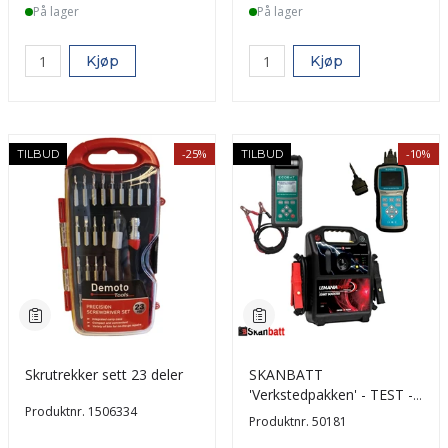
På lager
På lager
Kjøp
Kjøp
-25%
-10%
TILBUD
TILBUD
Skrutrekker sett 23 deler
SKANBATT
'Verkstedpakken' - TEST -
Produktnr.
1506334
BYTT - PROGRAMMER
Produktnr.
50181