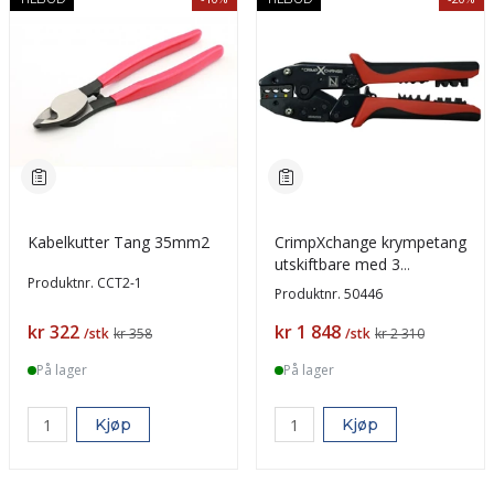
Kabelkutter Tang 35mm2
CrimpXchange krympetang
utskiftbare med 3
Produktnr.
CCT2-1
medfølgende tenner
Produktnr.
50446
Pris
Pris
kr 322
kr 1 848
/stk
kr 358
/stk
kr 2 310
På lager
På lager
Kjøp
Kjøp