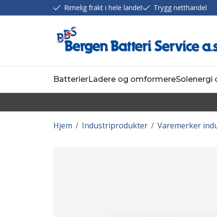
Rimelig frakt i hele landet
Trygg netthandel
Batterier
Ladere og omformere
Solenergi
Hjem
/
Industriprodukter
/
Varemerker indu