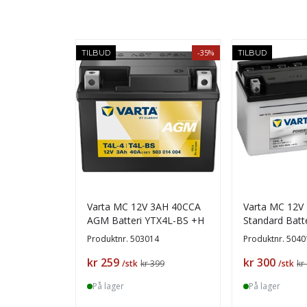
-35%
TILBUD
TILBUD
Varta MC 12V 3AH 40CCA
Varta MC 12V
AGM Batteri YTX4L-BS +H
Standard Batt
+V
Produktnr.
503014
Produktnr.
5040
Pris
Pris
kr 259
kr 300
/stk
kr 399
/stk
kr
På lager
På lager