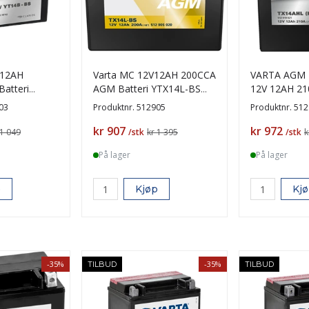
 12AH
Varta MC 12V12AH 200CCA
VARTA AGM M
atteri
AGM Batteri YTX14L-BS
12V 12AH 21
+H
TX14AHL (FA
03
Produktnr.
512905
Produktnr.
512
Pris
Pris
kr 907
kr 972
 1 049
/stk
kr 1 395
/stk
k
På lager
På lager
p
Kjøp
Kj
-35%
-35%
TILBUD
TILBUD