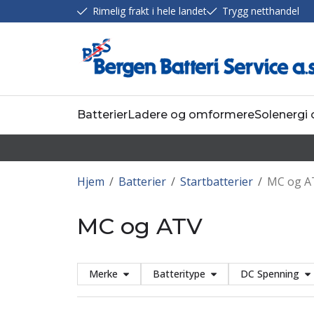
Rimelig frakt i hele landet
Trygg netthandel
Batterier
Ladere og omformere
Solenergi
Hjem
/
Batterier
/
Startbatterier
/
MC og A
MC og ATV
Merke
Batteritype
DC Spenning