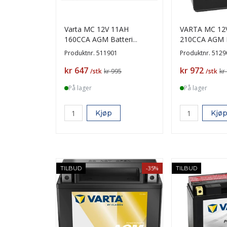
Varta MC 12V 11AH
VARTA MC 12
160CCA AGM Batteri
210CCA AGM B
YT12A-BS +V
YTX14AH-BS 
Produktnr.
511901
Produktnr.
5129
Pris
Pris
kr 647
kr 972
/stk
kr 995
/stk
kr
På lager
På lager
Kjøp
Kjø
-35%
TILBUD
TILBUD