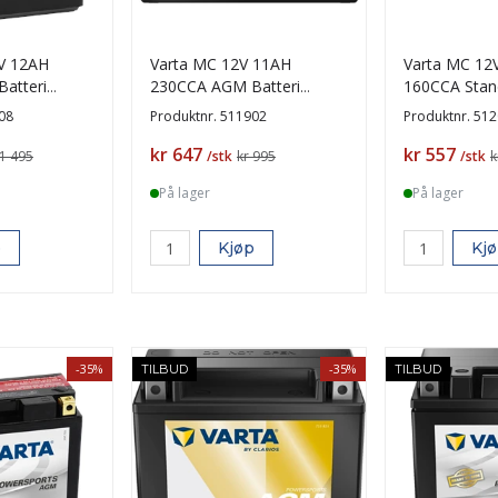
V 12AH
Varta MC 12V 11AH
Varta MC 12
atteri
230CCA AGM Batteri
160CCA Stand
+V
TTZ14S-BS +V
08
Produktnr.
511902
Produktnr.
512
Pris
Pris
kr 647
kr 557
 1 495
/stk
kr 995
/stk
k
På lager
På lager
p
Kjøp
Kj
-35%
-35%
TILBUD
TILBUD