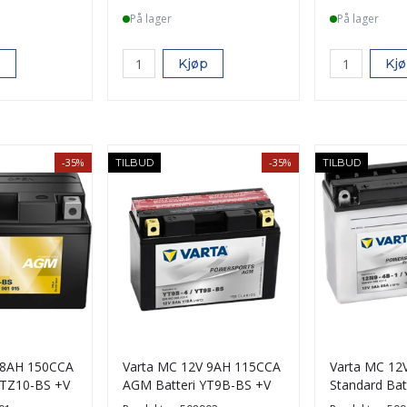
På lager
På lager
p
Kjøp
Kj
-35%
-35%
TILBUD
TILBUD
 8AH 150CCA
Varta MC 12V 9AH 115CCA
Varta MC 12
YTZ10-BS +V
AGM Batteri YT9B-BS +V
Standard Bat