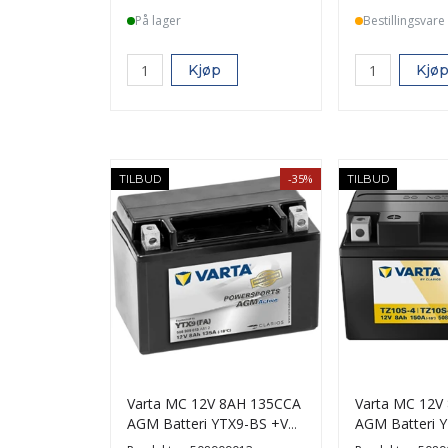
På lager
Bestillingsvare
Kjøp
Kjø
-35%
TILBUD
TILBUD
Varta MC 12V 8AH 135CCA
Varta MC 12V
AGM Batteri YTX9-BS +V
AGM Batteri 
(FA)