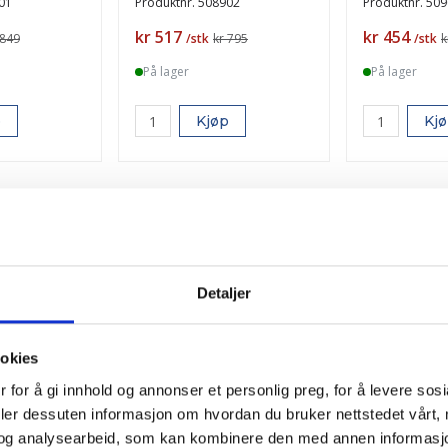
01
Produktnr.
508902
Produktnr.
509
Pris
Pris
kr 517
kr 454
 849
/stk
kr 795
/stk
k
På lager
På lager
p
Kjøp
Kj
-35%
-35%
TILBUD
TILBUD
Detaljer
ookies
 for å gi innhold og annonser et personlig preg, for å levere sos
deler dessuten informasjon om hvordan du bruker nettstedet vårt,
og analysearbeid, som kan kombinere den med annen informasjon d