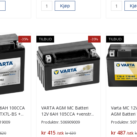
p
Kjøp
Kj
-35%
-35%
TILBUD
TILBUD
 6AH 100CCA
VARTA AGM MC Batteri
Varta MC 12
YTX7L-BS +H
12V 6AH 105CCA +venstre
AGM Batteri
YTX7A (FA)
19009
Produktnr.
506909009
Produktnr.
507
Pris
Pris
kr 415
kr 487
 620
/stk
kr 639
/stk
k