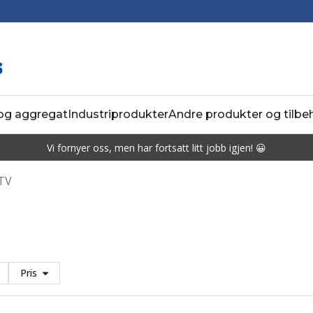
 og aggregat
Industriprodukter
Andre produkter og tilbe
Vi fornyer oss, men har fortsatt litt jobb igjen! 😀
TV
Pris