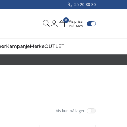
55 20 80 80
0
Vis priser
inkl. MVA
Mine sider
hør
Kampanje
Merke
OUTLET
Vis kun på lager