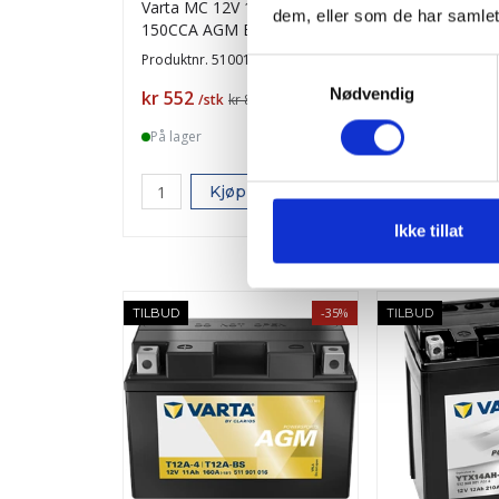
Varta MC 12V 10AH
VARTA MC 12
dem, eller som de har samlet
150CCA AGM Batteri
160CCA AGM B
YTX12-BS +V
YT12B-BS +V
Produktnr.
510012
Produktnr.
5109
Samtykkevalg
Nødvendig
Pris
Pris
kr 552
kr 647
/stk
kr 849
/stk
kr
På lager
På lager
Kjøp
Kjø
Ikke tillat
-35%
TILBUD
TILBUD