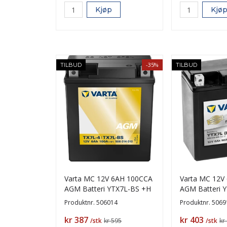
Kjøp
Kjø
-35%
TILBUD
TILBUD
Varta MC 12V 6AH 100CCA
Varta MC 12V
AGM Batteri YTX7L-BS +H
AGM Batteri 
(FA)
Produktnr.
506014
Produktnr.
5069
Pris
Pris
kr 387
kr 403
/stk
kr 595
/stk
kr