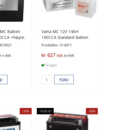
C Batteri
Varta MC 12V 14AH
0CCA +høyre
190CCA Standard Batteri
)
919021
Produktnr.
514011
Pris
kr 627
r 1 495
/stk
kr 895
På lager
øp
Kjøp
-35%
-35%
TILBUD