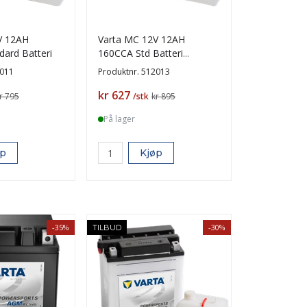
V 12AH
Varta MC 12V 12AH
ard Batteri
160CCA Std Batteri
(136x82x161mm) +høyre
011
Produktnr.
512013
Pris
kr 627
r 795
/stk
kr 895
På lager
øp
Kjøp
-35%
-30%
TILBUD