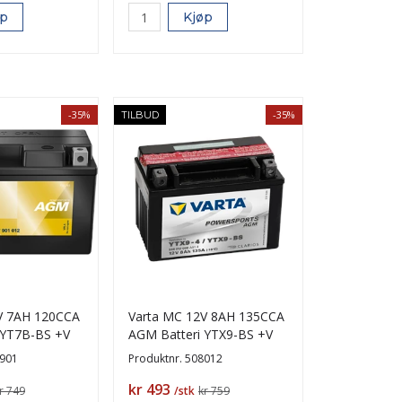
øp
Kjøp
-35%
-35%
TILBUD
V 7AH 120CCA
Varta MC 12V 8AH 135CCA
 YT7B-BS +V
AGM Batteri YTX9-BS +V
901
Produktnr.
508012
Pris
kr 493
r 749
/stk
kr 759