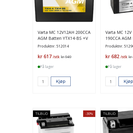
Varta MC 12V12AH 200CCA
Varta MC 12V
AGM Batteri YTX14-BS +V
190CCA AGM B
YT14B-BS +V
Produktnr.
512014
Produktnr.
5129
Pris
Pris
kr 617
kr 682
/stk
kr 949
/stk
kr
På lager
På lager
Kjøp
Kjø
-30%
TILBUD
TILBUD