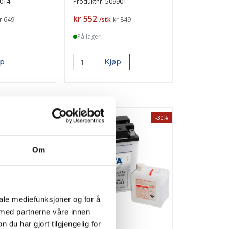
014
Produktnr.
509901
Pris
kr 552
r 649
/stk
kr 849
På lager
øp
Kjøp
-35%
-30%
TILBUD
Om
iale mediefunksjoner og for å
 med partnerne våre innen
u har gjort tilgjengelig for