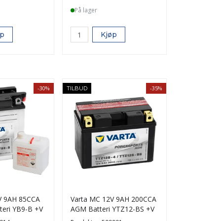
På lager
øp
Kjøp
-30%
-35%
TILBUD
V 9AH 85CCA
Varta MC 12V 9AH 200CCA
teri YB9-B +V
AGM Batteri YTZ12-BS +V