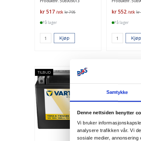
Produktnr.
508909013
Produktnr.
5089
Pris
Pris
kr 517
kr 552
/stk
kr 795
/stk
kr
På lager
På lager
Kjøp
Kjø
-35%
TILBUD
TILBUD
Samtykke
Denne nettsiden benytter c
Vi bruker informasjonskapsler
analysere trafikken vår. Vi 
sosiale medier, annonsering 