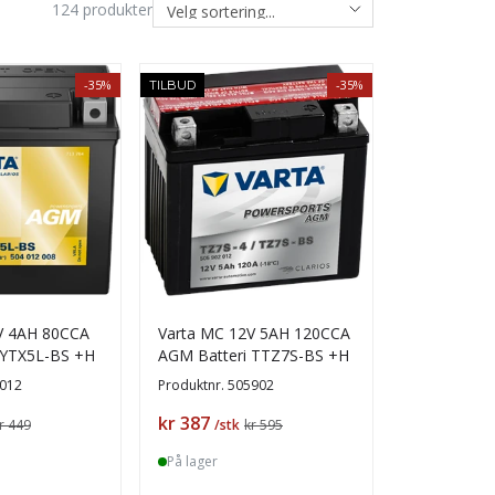
124
produkter
-35%
-35%
TILBUD
V 4AH 80CCA
Varta MC 12V 5AH 120CCA
 YTX5L-BS +H
AGM Batteri TTZ7S-BS +H
012
Produktnr.
505902
Pris
kr 387
r 449
/stk
kr 595
På lager