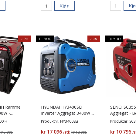
p
Kjøp
Kj
-10%
-10%
TILBUD
TILBUD
0iH Ramme
HYUNDAI HY3400SEi
SENCI SC3550
00W -
Inverter Aggregat 3400W -
Aggregat - B
 Sinus
Elektrisk start
3200W - El. s
00iH
Produktnr.
HY3400SEi
Produktnr.
SC3
Pris
Pris
kr 17 096
kr 10 796
kr 5 995
/stk
kr 18 995
/s