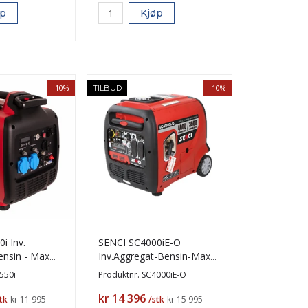
øp
Kjøp
-10%
-10%
TILBUD
i Inv.
SENCI SC4000iE-O
ensin - Max
Inv.Aggregat-Bensin-Max
tart
3800W-ATS-El. start
550i
Produktnr.
SC4000iE-O
Pris
kr 14 396
tk
kr 11 995
/stk
kr 15 995