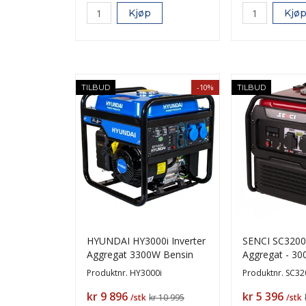
Kjøp
Kjø
-10%
TILBUD
TILBUD
HYUNDAI HY3000i Inverter
SENCI SC320
Aggregat 3300W Bensin
Aggregat - 30
Inverter - Ren
Produktnr.
HY3000i
Produktnr.
SC32
Pris
Pris
kr 9 896
kr 5 396
/stk
kr 10 995
/stk