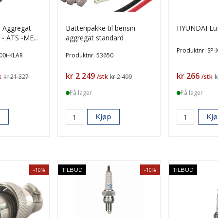
r Aggregat
Batteripakke til bensin
HYUNDAI Luft
aggregat standard
G
Produktnr.
SP-
00i-KLAR
Produktnr.
53650
Pris
Pris
kr 2 249
kr 266
k
kr 21 327
/stk
kr 2 499
/stk
k
På lager
På lager
p
Kjøp
Kj
-10%
-10%
TILBUD
TILBUD