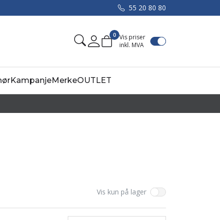
55 20 80 80
0
Vis priser
inkl. MVA
Mine sider
hør
Kampanje
Merke
OUTLET
Vis kun på lager