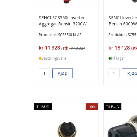
SENCI SC3550i Inverter
SENCI Inverte
Aggregat Bensin 3200W
Bensin 6000W - ATS -MED
MED KLARGJØRING
KLARGJØRIN
Produktnr.
SC3550i-KLAR
Produktnr.
SC55
Pris
Pris
kr 11 328
kr 18 128
/stk
kr 13 327
/st
Bestillingsvare
På lager
Kjøp
Kjø
-10%
TILBUD
TILBUD