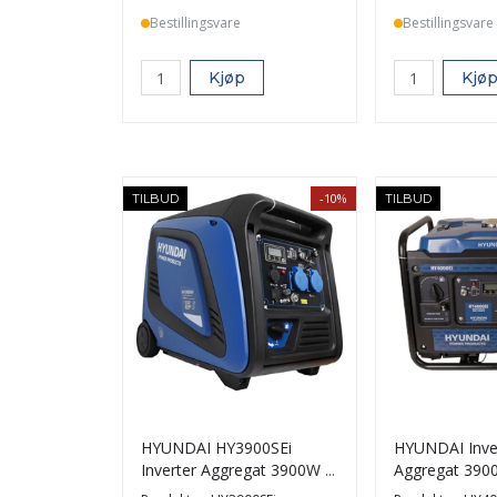
Bestillingsvare
Bestillingsvare
Kjøp
Kjø
-10%
TILBUD
TILBUD
HYUNDAI HY3900SEi
HYUNDAI Inve
Inverter Aggregat 3900W -
Aggregat 3900
El. start Bensin
Bensin