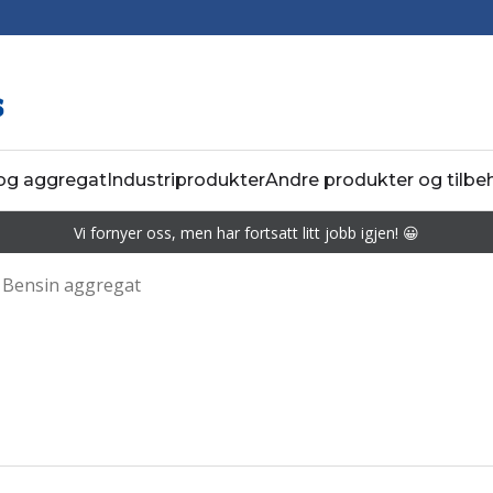
 og aggregat
Industriprodukter
Andre produkter og tilbe
Vi fornyer oss, men har fortsatt litt jobb igjen! 😀
Bensin aggregat