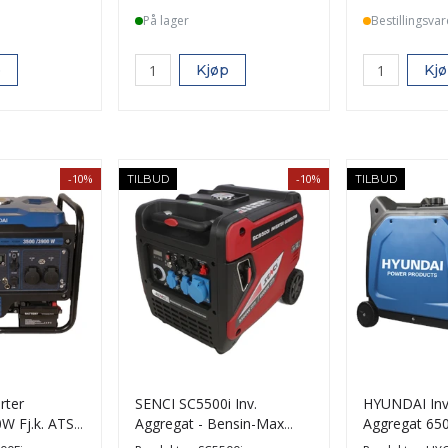
På lager
Bestillingsvar
p
Kjøp
Kj
-10%
-10%
TILBUD
TILBUD
rter
SENCI SC5500i Inv.
HYUNDAI Inv
W Fj.k. ATS
Aggregat - Bensin-Max
Aggregat 6500
6000W-ATS-El.start
Fjernk. - ATS