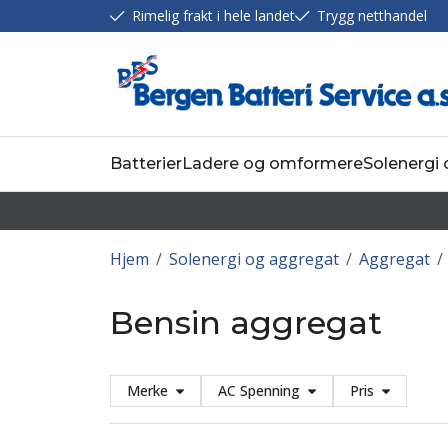
Rimelig frakt i hele landet
Trygg netthandel
Batterier
Ladere og omformere
Solenergi
Hjem
/
Solenergi og aggregat
/
Aggregat
/
Bensin aggregat
Merke
AC Spenning
Pris