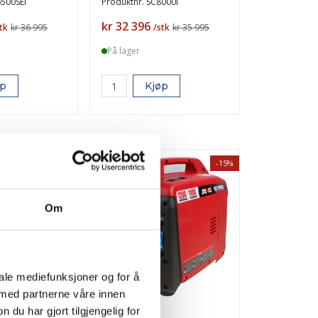
500SEi
Produktnr.
SC8000i
Pris
kr 32 396
tk
kr 36 995
/stk
kr 35 995
På lager
øp
Kjøp
-15%
-15%
TILBUD
Om
iale mediefunksjoner og for å
 med partnerne våre innen
u har gjort tilgjengelig for