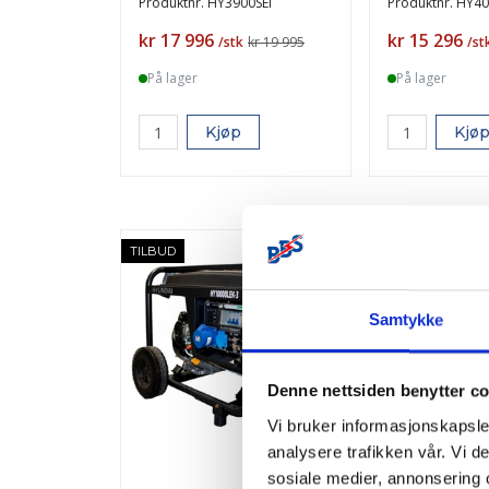
Produktnr.
HY3900SEi
Produktnr.
HY40
Pris
Pris
kr 17 996
kr 15 296
/stk
kr 19 995
/st
På lager
På lager
Kjøp
Kjø
-10%
TILBUD
TILBUD
Samtykke
Denne nettsiden benytter c
Vi bruker informasjonskapsler
analysere trafikken vår. Vi 
sosiale medier, annonsering 