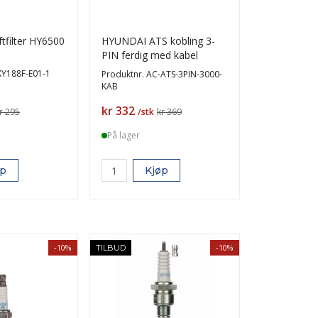
filter HY6500
HYUNDAI ATS kobling 3-
PIN ferdig med kabel
XY188F-E01-1
Produktnr.
AC-ATS-3PIN-3000-
KAB
Pris
kr 332
r 295
/stk
kr 369
På lager
øp
Kjøp
-10%
-10%
TILBUD