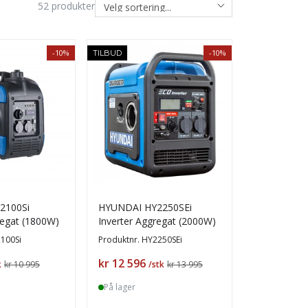
52
produkter
-10%
-10%
TILBUD
2100Si
HYUNDAI HY2250SEi
regat (1800W)
Inverter Aggregat (2000W)
100Si
Produktnr.
HY2250SEi
Pris
kr 12 596
k
kr 10 995
/stk
kr 13 995
På lager