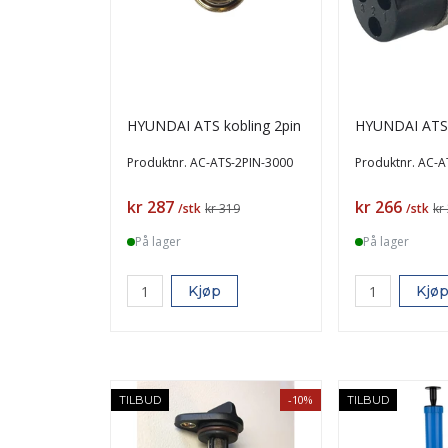
HYUNDAI ATS kobling 2pin
HYUNDAI ATS 
Produktnr.
AC-ATS-2PIN-3000
Produktnr.
AC-A
Pris
Pris
kr 287
kr 266
/stk
kr 319
/stk
kr
På lager
På lager
Kjøp
Kjø
-10%
TILBUD
TILBUD