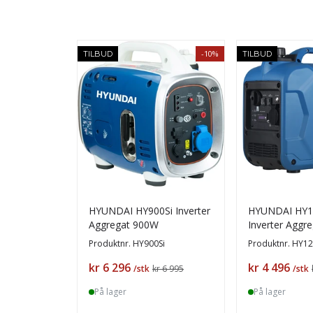
-10%
TILBUD
TILBUD
HYUNDAI HY900Si Inverter
HYUNDAI HY1
Aggregat 900W
Inverter Aggr
Produktnr.
HY900Si
Produktnr.
HY12
Pris
Pris
kr 6 296
kr 4 496
/stk
kr 6 995
/stk
På lager
På lager