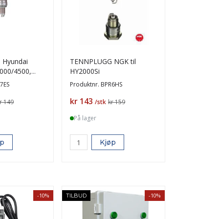
Hyundai
TENNPLUGG NGK til
000/4500,
HY2000Si
HY3900SEi
7ES
Produktnr.
BPR6HS
Pris
kr 143
r 149
/stk
kr 159
På lager
øp
Kjøp
-10%
-10%
TILBUD