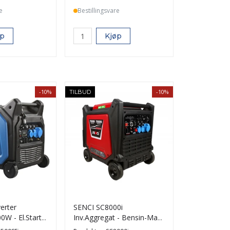
e
Bestillingsvare
øp
Kjøp
-10%
-10%
TILBUD
erter
SENCI SC8000i
W - El.Start -
Inv.Aggregat - Bensin-Max
7500W-ATS-El. start