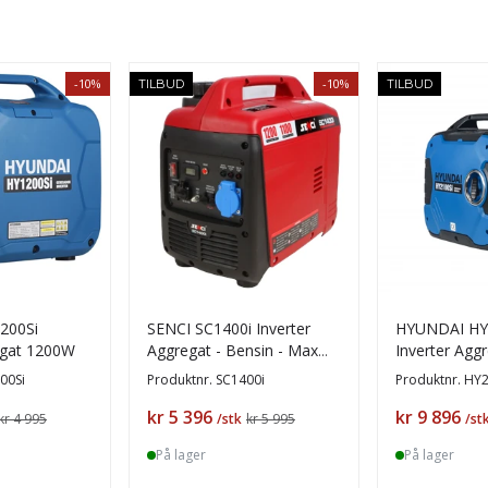
-10%
-10%
TILBUD
TILBUD
200Si
SENCI SC1400i Inverter
HYUNDAI HY
egat 1200W
Aggregat - Bensin - Max
Inverter Agg
1200W
00Si
Produktnr.
SC1400i
Produktnr.
HY2
Pris
Pris
kr 5 396
kr 9 896
kr 4 995
/stk
kr 5 995
/st
På lager
På lager