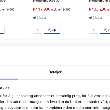
00Ei
Produktnr.
SC5500i
Produktnr.
HY6
Pris
Pris
kr 17 996
kr 33 296
k
kr 16 995
/stk
kr 19 995
/s
På lager
På lager
p
Kjøp
Kj
-15%
-15%
TILBUD
TILBUD
Detaljer
ookies
 for å gi innhold og annonser et personlig preg, for å levere sos
deler dessuten informasjon om hvordan du bruker nettstedet vårt,
og analysearbeid, som kan kombinere den med annen informasjon d