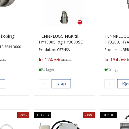
kopling
TENNPLUGG NGK til
TENNPLUGG 
HY1000Si og HY3000SEi
HY3200, HY4
TS-3PIN-3000
HY3000C og 
Produktnr.
CR7HSA
Produktnr.
BPR
Pris
Pris
kr 124
kr 134
 295
/stk
kr 138
/stk
k
På lager
På lager
p
Kjøp
Kj
-10%
-10%
TILBUD
TILBUD