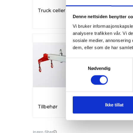
Truck celler
Truckbatter
Denne nettsiden benytter c
komplett
Vi bruker informasjonskapsler
analysere trafikken vår. Vi 
sosiale medier, annonsering 
dem, eller som de har samlet
Samtykkevalg
Nødvendig
Ikke tillat
Tilbehør
Testutstyr
Ingen filter