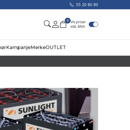
55 20 80 80
0
Vis priser
inkl. MVA
Mine sider
hør
Kampanje
Merke
OUTLET