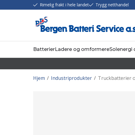
Rimelig frakt i hele landet
Trygg netthandel
Batterier
Ladere og omformere
Solenergi
Hjem
/
Industriprodukter
/
Truckbatterier o