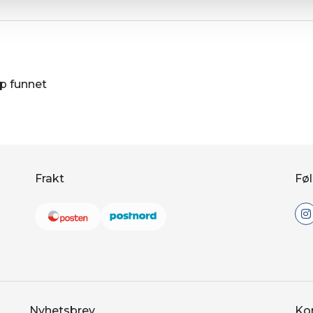
øp funnet
Frakt
Føl
Nyhetsbrev
Ko