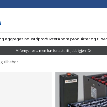
 og aggregat
Industriprodukter
Andre produkter og tilbe
Vi fornyer oss, men har fortsatt litt jobb igjen! 😀
g tilbehør