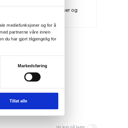
Forbindelser og
bolter
iale mediefunksjoner og for å
 med partnerne våre innen
u har gjort tilgjengelig for
Markedsføring
Tillat alle
Vis kun på lager