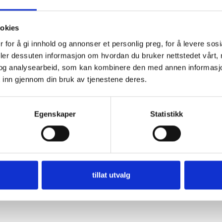
ier
Truck ladere
Støpsler
ookies
 for å gi innhold og annonser et personlig preg, for å levere sos
deler dessuten informasjon om hvordan du bruker nettstedet vårt,
og analysearbeid, som kan kombinere den med annen informasjon d
 inn gjennom din bruk av tjenestene deres.
Egenskaper
Statistikk
tillat utvalg
Vannfylling
Lithium