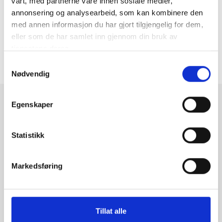
vårt, med partnerne våre innen sosiale medier,
annonsering og analysearbeid, som kan kombinere den
med annen informasjon du har gjort tilgjengelig for dem,
eller som de har samlet inn gjennom din bruk av
tjenestene deres.
Ingen produkt som er tilgjengelige for kjøp funnet
Samtykkevalg
Nødvendig
Egenskaper
Betaling
Statistikk
Frakt
Markedsføring
Tillat alle
Følg oss på sosiale medier