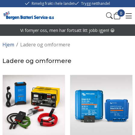
Rimelig frakt i hele landet
Trygg netthandel
0
Vi fornyer oss, men har fortsatt litt jobb igjen! 😀
Hjem
/
Ladere og omformere
Ladere og omformere