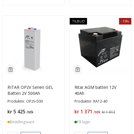
-15%
TILBUD
RITAR OPzV Serien GEL
Ritar AGM batteri 12V
Batteri 2V 500Ah
40Ah
Produktnr.
OPzV-500
Produktnr.
RA12-40
Pris
Pris
kr 5 425
kr 1 371
/stk
/stk
kr 1 613
Bestillingsvare
På lager