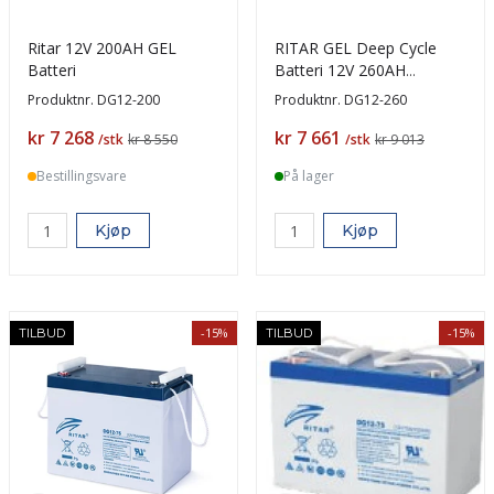
Ritar 12V 200AH GEL
RITAR GEL Deep Cycle
Batteri
Batteri 12V 260AH
(520x268x220mm) +høyr
Produktnr.
DG12-200
Produktnr.
DG12-260
Pris
Pris
kr 7 268
kr 7 661
/stk
kr 8 550
/stk
kr 9 013
Bestillingsvare
På lager
Kjøp
Kjøp
-15%
-15%
TILBUD
TILBUD