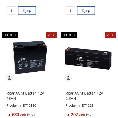
Kjøp
Kjøp
-15%
-15%
TILBUD
TILBUD
Ritar AGM Batteri 12V
Ritar AGM Batteri 12V
18AH
2,3AH
Produktnr.
RT12180
Produktnr.
RT1223
Pris
Pris
kr 680
kr 202
/stk
kr 800
/stk
kr 238