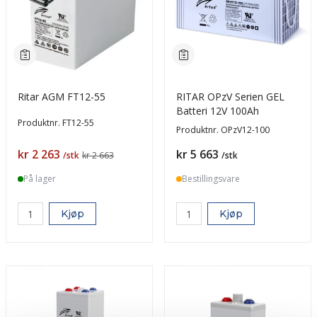
Ritar AGM FT12-55
RITAR OPzV Serien GEL
Batteri 12V 100Ah
Produktnr.
FT12-55
Produktnr.
OPzV12-100
Pris
Pris
kr 2 263
kr 5 663
/stk
kr 2 663
/stk
På lager
Bestillingsvare
Kjøp
Kjøp