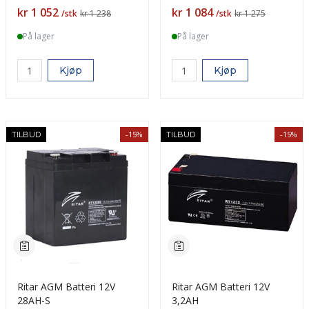
Pris
Pris
kr 1 052
kr 1 084
/stk
kr 1 238
/stk
kr 1 275
På lager
På lager
Kjøp
Kjøp
-15%
-15%
TILBUD
TILBUD
Ritar AGM Batteri 12V
Ritar AGM Batteri 12V
28AH-S
3,2AH