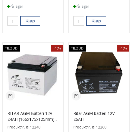
På lager
På lager
Kjøp
Kjøp
-15%
-15%
TILBUD
TILBUD
RITAR AGM Batteri 12V
Ritar AGM batteri 12V
24AH (166x175x125mm)
26AH
M5
Produktnr.
RT12240
Produktnr.
RT12260