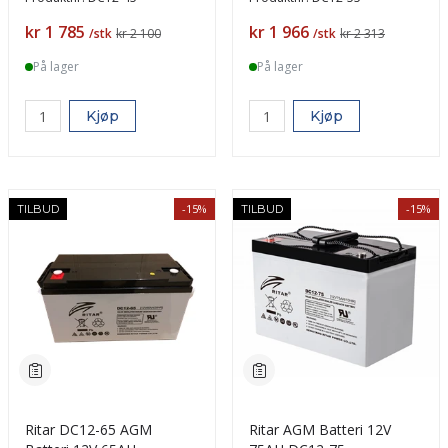
Pris
Pris
kr 1 785
kr 1 966
/stk
kr 2 100
/stk
kr 2 313
På lager
På lager
Kjøp
Kjøp
-15%
-15%
TILBUD
TILBUD
Ritar DC12-65 AGM
Ritar AGM Batteri 12V