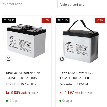
75
produkter
-15%
-15%
TILBUD
TILBUD
Ritar AGM Batteri 12V
Ritar AGM Batteri 12V
100AH - DC12-100S
134AH - RA12-134D
Produktnr.
DC12-100S
Produktnr.
DC12-134
Pris
Pris
kr 3 039
kr 4 197
/stk
kr 3 575
/stk
kr 4 938
På lager
På lager