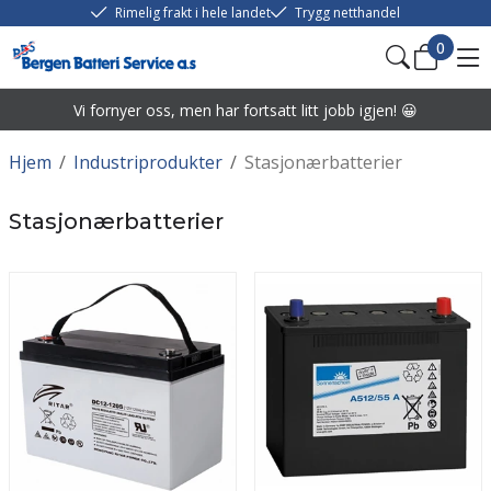
Rimelig frakt i hele landet
Trygg netthandel
0
Vi fornyer oss, men har fortsatt litt jobb igjen! 😀
Hjem
/
Industriprodukter
/
Stasjonærbatterier
Stasjonærbatterier