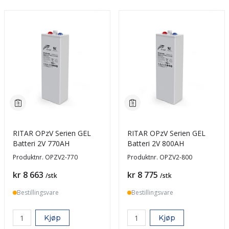
RITAR OPzV Serien GEL
RITAR OPzV Serien GEL
Batteri 2V 770AH
Batteri 2V 800AH
Produktnr.
OPZV2-770
Produktnr.
OPZV2-800
Pris
Pris
kr 8 663
kr 8 775
/stk
/stk
Bestillingsvare
Bestillingsvare
Kjøp
Kjøp