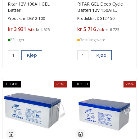
Ritar 12V 100AH GEL
RITAR GEL Deep Cycle
Batteri
Batteri 12V 150AH
(483x170x241mm) +V
Produktnr.
DG12-100
Produktnr.
DG12-150
Pris
Pris
kr 3 931
kr 5 716
/stk
kr 4 625
/stk
kr 6 725
På lager
Bestillingsvare
Kjøp
Kjøp
-15%
-15%
TILBUD
TILBUD