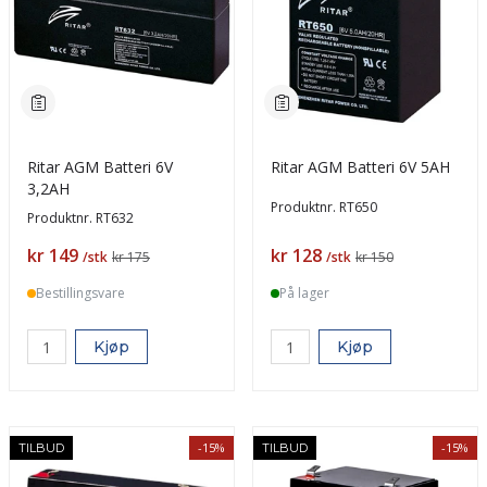
Ritar AGM Batteri 6V
Ritar AGM Batteri 6V 5AH
3,2AH
Produktnr.
RT650
Produktnr.
RT632
Pris
Pris
kr 149
kr 128
/stk
kr 175
/stk
kr 150
Bestillingsvare
På lager
Kjøp
Kjøp
-15%
-15%
TILBUD
TILBUD