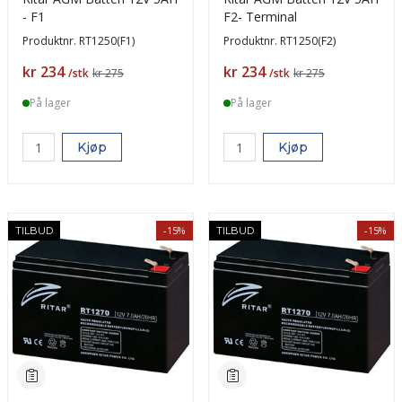
- F1
F2- Terminal
Produktnr.
RT1250(F1)
Produktnr.
RT1250(F2)
Pris
Pris
kr 234
kr 234
/stk
kr 275
/stk
kr 275
På lager
På lager
Kjøp
Kjøp
-15%
-15%
TILBUD
TILBUD