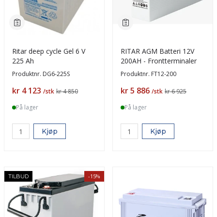
Ritar deep cycle Gel 6 V
RITAR AGM Batteri 12V
225 Ah
200AH - Frontterminaler
Produktnr.
DG6-225S
Produktnr.
FT12-200
Pris
Pris
kr 4 123
kr 5 886
/stk
kr 4 850
/stk
kr 6 925
På lager
På lager
Kjøp
Kjøp
-15%
TILBUD