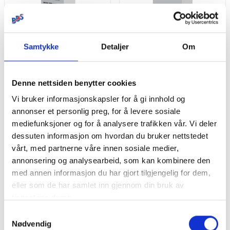
Samtykke
Detaljer
Om
Denne nettsiden benytter cookies
RITAR OPzV Serien GEL
RITAR OPzV Serien GEL
Batteri 2V 1000Ah
Batteri 2V 200Ah
Vi bruker informasjonskapsler for å gi innhold og
Produktnr.
OPzV2-1000
Produktnr.
OPzV2-200
annonser et personlig preg, for å levere sosiale
mediefunksjoner og for å analysere trafikken vår. Vi deler
Pris
Pris
kr 9 813
kr 2 538
/stk
/stk
dessuten informasjon om hvordan du bruker nettstedet
Bestillingsvare
På lager
vårt, med partnerne våre innen sosiale medier,
annonsering og analysearbeid, som kan kombinere den
Kjøp
Kjøp
med annen informasjon du har gjort tilgjengelig for dem,
eller som de har samlet inn gjennom din bruk av
tjenestene deres.
Samtykkevalg
Nødvendig