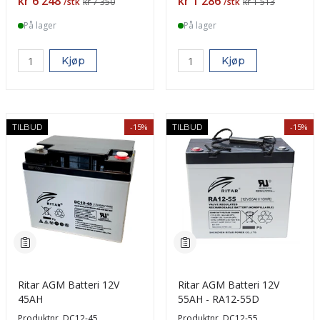
Pris
Pris
kr 6 248
kr 1 286
/stk
kr 7 350
/stk
kr 1 513
På lager
På lager
Kjøp
Kjøp
-15%
-15%
TILBUD
TILBUD
Ritar AGM Batteri 12V
Ritar AGM Batteri 12V
45AH
55AH - RA12-55D
Produktnr.
DC12-45
Produktnr.
DC12-55