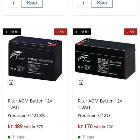
Kjøp
Kjøp
-15%
-15%
TILBUD
TILBUD
Ritar AGM Batteri 12V
Ritar AGM Batteri 12V
10AH
1,3AH
Produktnr.
RT12100S
Produktnr.
RT1213
Pris
Pris
kr 489
kr 170
/stk
kr 575
/stk
kr 200
På lager
På lager