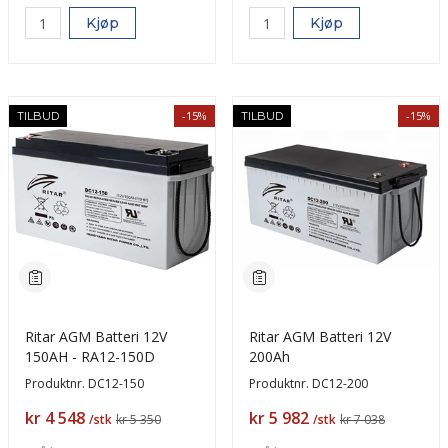
Kjøp
Kjøp
-15%
-15%
TILBUD
TILBUD
Ritar AGM Batteri 12V
Ritar AGM Batteri 12V
150AH - RA12-150D
200Ah
Produktnr.
DC12-150
Produktnr.
DC12-200
Pris
Pris
kr 4 548
kr 5 982
/stk
kr 5 350
/stk
kr 7 038