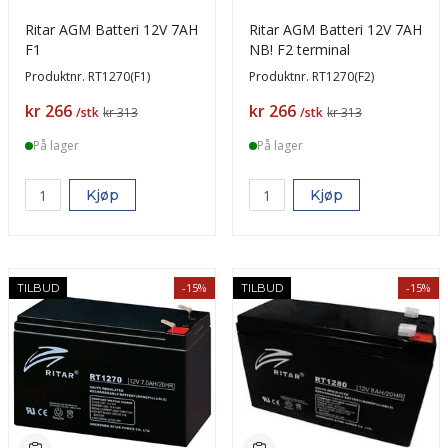
Ritar AGM Batteri 12V 7AH
Ritar AGM Batteri 12V 7AH
F1
NB! F2 terminal
Produktnr.
RT1270(F1)
Produktnr.
RT1270(F2)
Pris
Pris
kr 266
kr 266
/stk
kr 313
/stk
kr 313
På lager
På lager
Kjøp
Kjøp
-15%
-15%
TILBUD
TILBUD