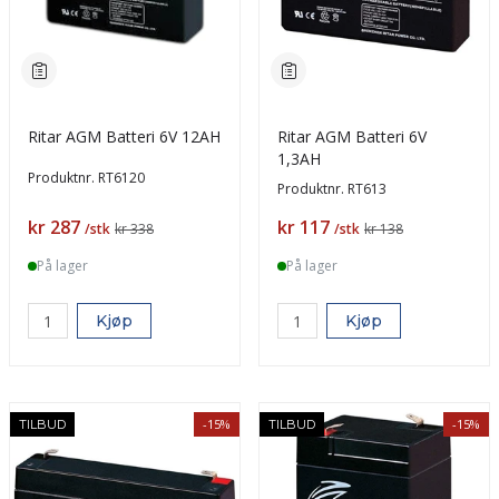
Ritar AGM Batteri 6V 12AH
Ritar AGM Batteri 6V
1,3AH
Produktnr.
RT6120
Produktnr.
RT613
Pris
Pris
kr 287
kr 117
/stk
kr 338
/stk
kr 138
På lager
På lager
Kjøp
Kjøp
-15%
-15%
TILBUD
TILBUD