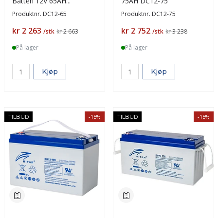
Batteri 12V 65AH
75AH DC12-75
(350x167x180) +venstre
Produktnr.
DC12-65
Produktnr.
DC12-75
Pris
Pris
kr 2 263
kr 2 752
/stk
kr 2 663
/stk
kr 3 238
På lager
På lager
Kjøp
Kjøp
-15%
-15%
TILBUD
TILBUD