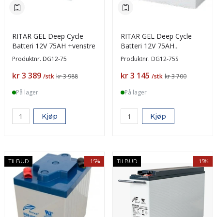
RITAR GEL Deep Cycle
RITAR GEL Deep Cycle
Batteri 12V 75AH +venstre
Batteri 12V 75AH
(350x167x182mm) +V
Produktnr.
DG12-75
Produktnr.
DG12-75S
Pris
Pris
kr 3 389
kr 3 145
/stk
kr 3 988
/stk
kr 3 700
På lager
På lager
Kjøp
Kjøp
-15%
-15%
TILBUD
TILBUD