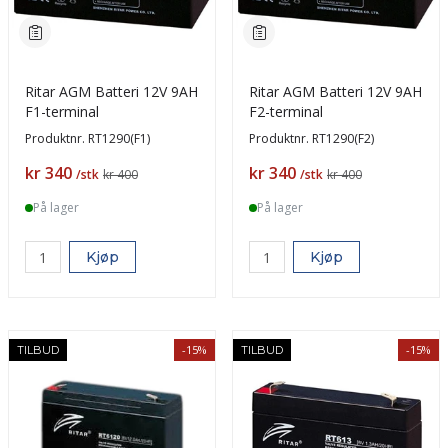
Ritar AGM Batteri 12V 9AH
Ritar AGM Batteri 12V 9AH
F1-terminal
F2-terminal
Produktnr.
RT1290(F1)
Produktnr.
RT1290(F2)
Pris
Pris
kr 340
kr 340
/stk
kr 400
/stk
kr 400
På lager
På lager
Kjøp
Kjøp
-15%
-15%
TILBUD
TILBUD