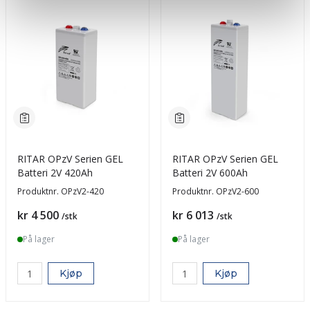
RITAR OPzV Serien GEL
RITAR OPzV Serien GEL
Batteri 2V 420Ah
Batteri 2V 600Ah
Produktnr.
OPzV2-420
Produktnr.
OPzV2-600
Pris
Pris
kr 4 500
kr 6 013
/stk
/stk
På lager
På lager
Kjøp
Kjøp