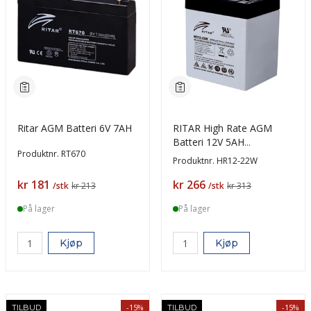
Ritar AGM Batteri 6V 7AH
RITAR High Rate AGM
Batteri 12V 5AH
Produktnr.
RT670
(90x70x101mm) F2
Produktnr.
HR12-22W
Pris
Pris
kr 181
kr 266
/stk
kr 213
/stk
kr 313
På lager
På lager
Kjøp
Kjøp
-15%
-15%
TILBUD
TILBUD