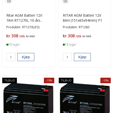
Ritar AGM Batteri 12V
RITAR AGM Batteri 12V
7AH-RT1270L 10-års
8AH (151x65x94mm) F1
design F2 terminal
Produktnr.
RT1270L(F2)
Produktnr.
RT1280
Pris
Pris
kr 308
kr 308
/stk
kr 363
/stk
kr 363
På lager
På lager
Kjøp
Kjøp
-15%
-15%
TILBUD
TILBUD