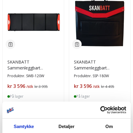
SKANBATT
SKANBATT
Sammenleggbart
Sammenleggbart
Solcellepanel 120W
Solcellepanel 180W
Produktnr.
SWB-120W
Produktnr.
SSP-180W
m/USB
m/regulator
Pris
Pris
kr 3 596
kr 3 596
/stk
kr 3 995
/stk
kr 4 495
På lager
På lager
Kjøp
Kjøp
Samtykke
Detaljer
Om