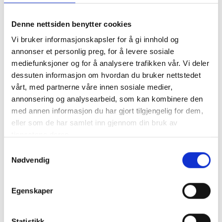
-20%
-20%
TILBUD
TILBUD
Denne nettsiden benytter cookies
Vi bruker informasjonskapsler for å gi innhold og
annonser et personlig preg, for å levere sosiale
mediefunksjoner og for å analysere trafikken vår. Vi deler
dessuten informasjon om hvordan du bruker nettstedet
vårt, med partnerne våre innen sosiale medier,
annonsering og analysearbeid, som kan kombinere den
med annen informasjon du har gjort tilgjengelig for dem,
BÅT - Solcellepakke -
SKANBATT
eller som de har samlet inn gjennom din bruk av
180W Sammenleggbart -
Sammenleggbart
tjenestene deres.
Victron MPPT 15A
Solcellepanel 220W
Produktnr.
Pakke180WBåt
Produktnr.
SSP-220W
m/regulator
Samtykkevalg
Pris
Pris
kr 4 236
kr 4 396
Nødvendig
/stk
kr 5 295
/stk
kr 5 495
Bestillingsvare
Bestillingsvare
Egenskaper
Kjøp
Kjøp
Statistikk