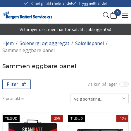
Rimelig frakt i hele landet
Trygg netthandel
0
Vi fornyer oss, men har fortsatt litt jobb igjen! 😀
Hjem
/
Solenergi og aggregat
/
Solcellepanel
/
Sammenleggbare panel
Sammenleggbare panel
Filter
Vis kun på lager
8
produkter
-20%
-10%
TILBUD
TILBUD