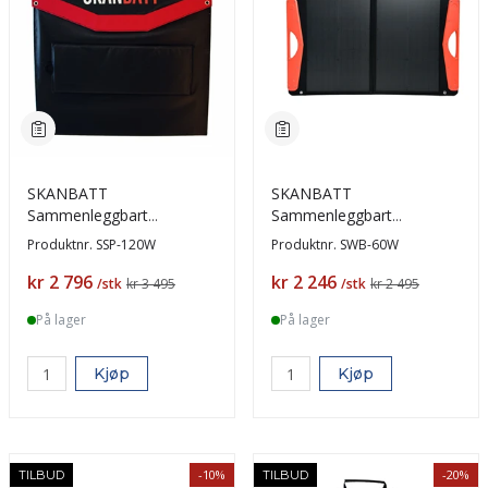
SKANBATT
SKANBATT
Sammenleggbart
Sammenleggbart
Solcellepanel 120W
Solcellepanel 60W m/USB
Produktnr.
SSP-120W
Produktnr.
SWB-60W
m/regulator
Pris
Pris
kr 2 796
kr 2 246
/stk
kr 3 495
/stk
kr 2 495
På lager
På lager
Kjøp
Kjøp
-10%
-20%
TILBUD
TILBUD