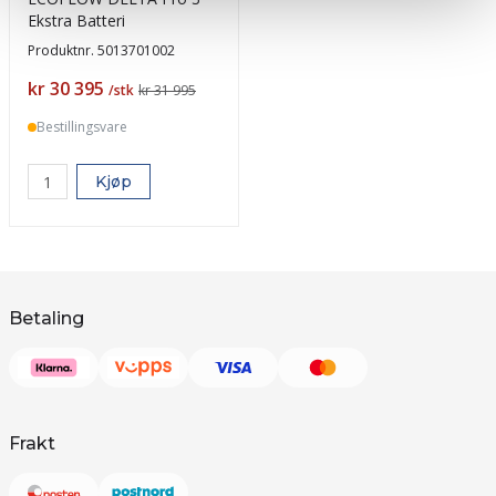
Ekstra Batteri
Produktnr.
5013701002
Pris
kr 30 395
/stk
kr 31 995
Bestillingsvare
Kjøp
Betaling
Frakt