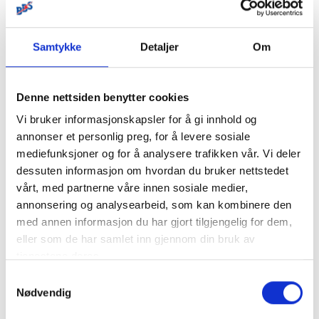
Pris
Pris
kr 6 835
kr 9 970
/stk
kr 7 195
/stk
kr 10 495
På lager
Bestillingsvare
Samtykke
Detaljer
Om
Kjøp
Kjøp
Denne nettsiden benytter cookies
Vi bruker informasjonskapsler for å gi innhold og
annonser et personlig preg, for å levere sosiale
-5%
-5%
TILBUD
TILBUD
mediefunksjoner og for å analysere trafikken vår. Vi deler
dessuten informasjon om hvordan du bruker nettstedet
vårt, med partnerne våre innen sosiale medier,
annonsering og analysearbeid, som kan kombinere den
med annen informasjon du har gjort tilgjengelig for dem,
eller som de har samlet inn gjennom din bruk av
tjenestene deres.
Samtykkevalg
Nødvendig
ECOFLOW DELTA 3 PLUS
ECOFLOW DELTA Pro 3
- LPS - 1024Wh - 1800W
Bærbar Strømforsyning -