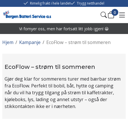
Rimelig frakt i hele landet
Trygg netthandel
0
Vi fornyer oss, men har fortsatt litt jobb igjen! 😀
Hjem
/
Kampanje
/
EcoFlow – strøm til sommeren
EcoFlow – strøm til sommeren
Gjør deg klar for sommerens turer med bærbar strøm
fra EcoFlow. Perfekt til bobil, båt, hytte og camping
når du vil ha trygg tilgang på strøm til kaffetrakter,
kjøleboks, lys, lading og annet utstyr – også der
stikkontakten ikke er i nærheten.