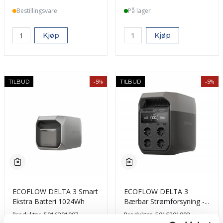
Bestillingsvare
På lager
Kjøp
Kjøp
-5%
-5%
TILBUD
TILBUD
ECOFLOW DELTA 3 Smart
ECOFLOW DELTA 3
Ekstra Batteri 1024Wh
Bærbar Strømforsyning -
LPS - 1024Wh - 1800W
Produktnr.
5016201007
Produktnr.
5016301002