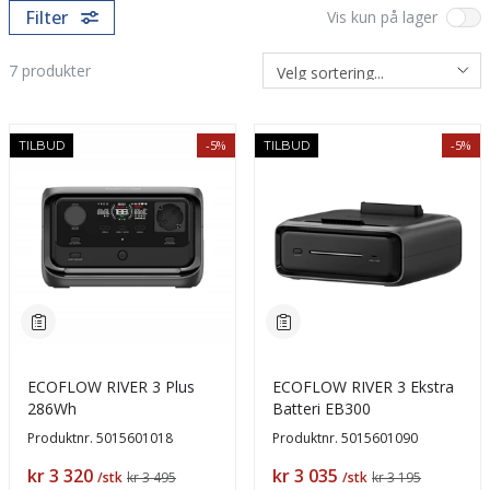
Filter
Vis kun på lager
7
produkter
-5%
-5%
TILBUD
TILBUD
ECOFLOW RIVER 3 Plus
ECOFLOW RIVER 3 Ekstra
286Wh
Batteri EB300
Produktnr.
5015601018
Produktnr.
5015601090
Pris
Pris
kr 3 320
kr 3 035
/stk
kr 3 495
/stk
kr 3 195