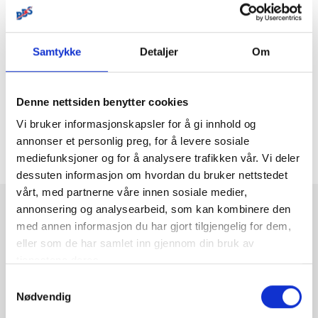
strøm, der strømforsyning er solceller, vindturbin
eller lignende.
Denne pakken består av 24 stk GEL celler på 2V som
Samtykke
Detaljer
Om
Ingen filter
Vis kun på lager
så seriekobles til et 48V anlegg. Pakken er komplett
med mellomforbindelser og kabling til inverter.
Denne nettsiden benytter cookies
GEL batterier av denne typen har lang levetid og
Vi bruker informasjonskapsler for å gi innhold og
svært gode syklingsegenskaper. TA KONTAKT MED
Ingen produkt som er tilgjengelige for kjøp funnet
annonser et personlig preg, for å levere sosiale
OSS PÅ EPOST ELLER TELEFON FOR MER
mediefunksjoner og for å analysere trafikken vår. Vi deler
INFORMASJON.
dessuten informasjon om hvordan du bruker nettstedet
vårt, med partnerne våre innen sosiale medier,
post@bergenbatteri.no
annonsering og analysearbeid, som kan kombinere den
Betaling
med annen informasjon du har gjort tilgjengelig for dem,
55 20 80 80
eller som de har samlet inn gjennom din bruk av
tjenestene deres.
Bergen Batteri Service AS
Samtykkevalg
Frakt
Nødvendig