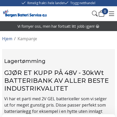
Rimelig frakt i hele landet
Trygg netthandel
0
Vi fornyer oss, men har fortsatt litt jobb igjen! 😀
Hjem
/
Kampanje
Lagertømming
GJØR ET KUPP PÅ 48V - 30kWt
BATTERIBANK AV ALLER BESTE
INDUSTRIKVALITET
Vi har et parti med 2V GEL battericeller som vi selger
ut for meget gunstig pris. Disse passer perfekt som
batterianlegg for eksempel i en hytte uten innlagt