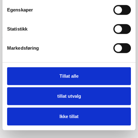
Egenskaper
Følg oss på sosiale medier
Statistikk
Markedsføring
Meny
Informasjon
Tillat alle
Hjem
Salgsbetingelser
Aktuelt
Personvernerklæring
tillat utvalg
Om oss
Cookie policy
Ikke tillat
Kontakt