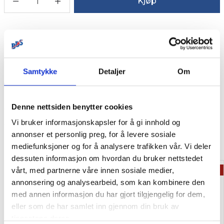
1
Kjøp
Legg i handleliste
Samtykke
Detaljer
Om
Beskrivelse
.
Denne nettsiden benytter cookies
Vi bruker informasjonskapsler for å gi innhold og
annonser et personlig preg, for å levere sosiale
Relaterte produkter
mediefunksjoner og for å analysere trafikken vår. Vi deler
dessuten informasjon om hvordan du bruker nettstedet
-20%
-30%
vårt, med partnerne våre innen sosiale medier,
TILBUD
TILBUD
annonsering og analysearbeid, som kan kombinere den
med annen informasjon du har gjort tilgjengelig for dem,
eller som de har samlet inn gjennom din bruk av
tjenestene deres.