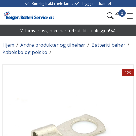
Rimelig frakt i hele landet
Trygg netthandel
0
Vi fornyer oss, men har fortsatt litt jobb igjen! 😀
Hjem
/
Andre produkter og tilbehør
/
Batteritilbehør
/
Kabelsko og polsko
/
-10%