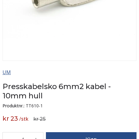
UM
Presskabelsko 6mm2 kabel -
10mm hull
Produktnr.:
TT610-1
kr 23
/
stk
kr 25